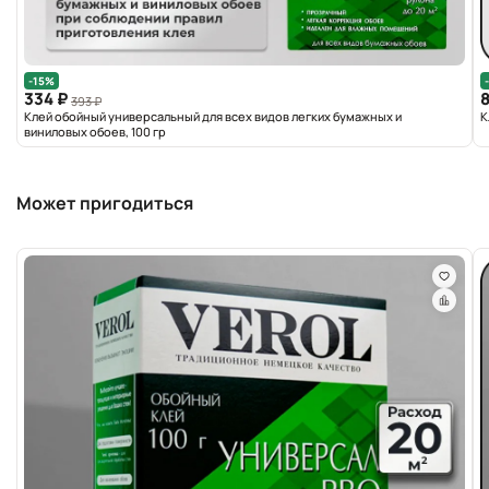
-15%
334 ₽
393 ₽
Клей обойный универсальный для всех видов легких бумажных и
К
виниловых обоев, 100 гр
Может пригодиться