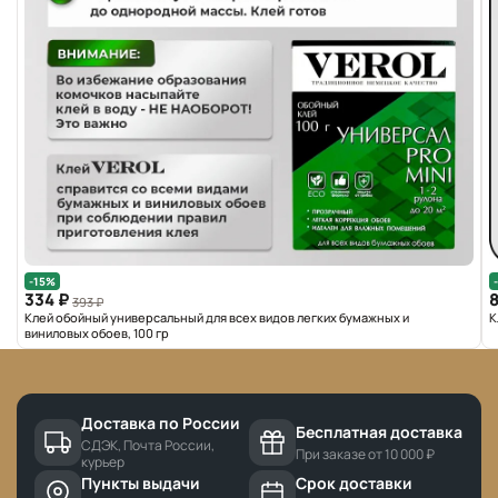
-15%
334 ₽
393 ₽
Клей обойный универсальный для всех видов легких бумажных и
К
виниловых обоев, 100 гр
Доставка по России
Бесплатная доставка
СДЭК, Почта России,
При заказе от 10 000 ₽
курьер
Пункты выдачи
Срок доставки