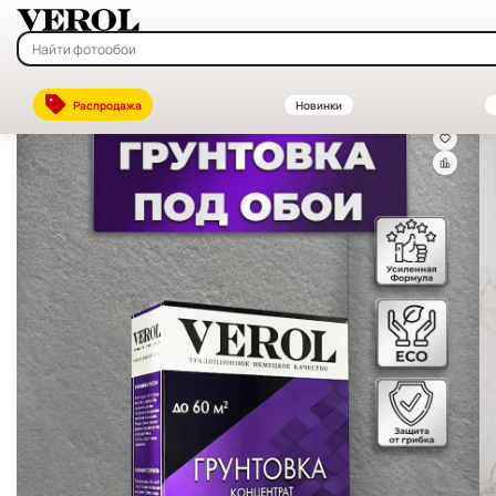
Главная
—
Каталог
—
Клей для обоев и фотообоев — купить в инте
Распродажа
Новинки